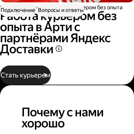
Работа курьером
Работа курьером без опыта
Подключение
Вопросы и ответы
Работа курьером без
опыта в Арти с
партнёрами Яндекс
Доставки
Стать курьером
Почему с нами
хорошо