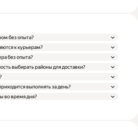
ром без опыта?
яются к курьерам?
ера без опыта?
ость выбирать районы для доставки?
?
приходится выполнять за день?
ы во время дня?