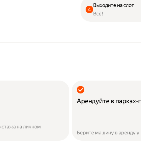
Выходите на слот
Всё!
Арендуйте в парках-
 стажа на личном
Берите машину в аренду у