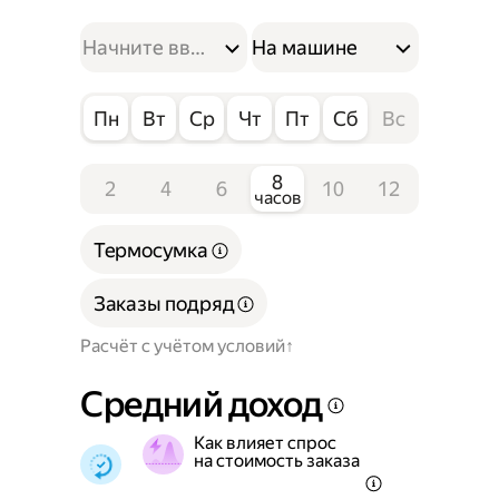
На машине
Пн
Вт
Ср
Чт
Пт
Сб
Вс
8
2
4
6
10
12
часов
Термосумка
Заказы подряд
Расчёт с учётом условий
Средний доход
Как влияет спрос
на стоимость заказа