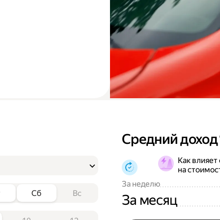
Средний доход
Как влияет
на стоимос
За неделю
т
Сб
Вс
За месяц