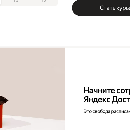
10
12
Стать кур
Начните сот
Яндекс Дос
Это свобода расписа