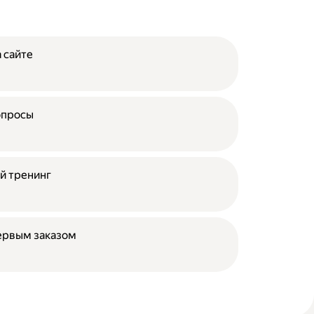
 сайте
опросы
й тренинг
ервым заказом