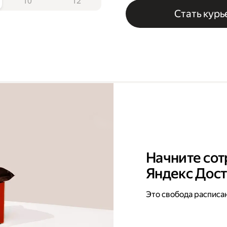
10
12
Стать кур
Начните сот
Яндекс Дос
Это свобода расписа