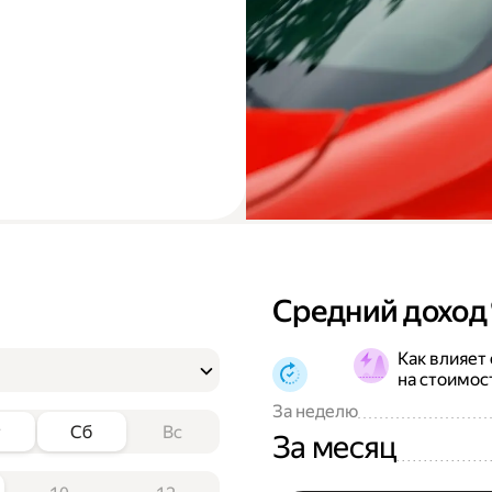
Средний доход
Как влияет
на стоимос
За неделю
т
Сб
Вс
За месяц