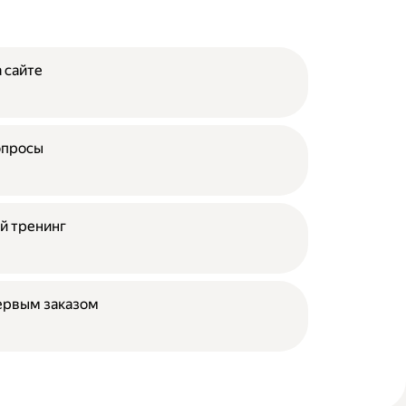
 сайте
опросы
й тренинг
ервым заказом