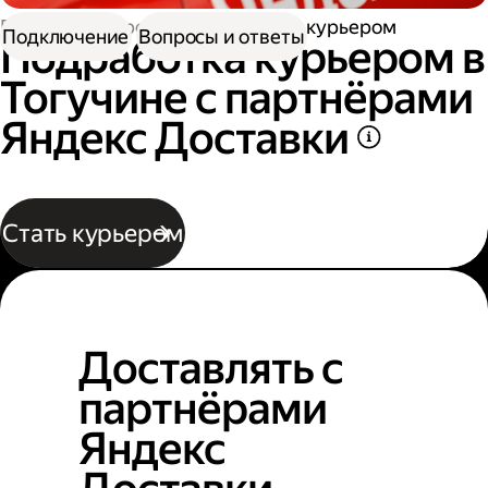
Работа курьером
Подработка курьером
Подключение
Вопросы и ответы
Подработка курьером в
Тогучине с партнёрами
Яндекс Доставки
Стать курьером
Доставлять с
партнёрами
Яндекс