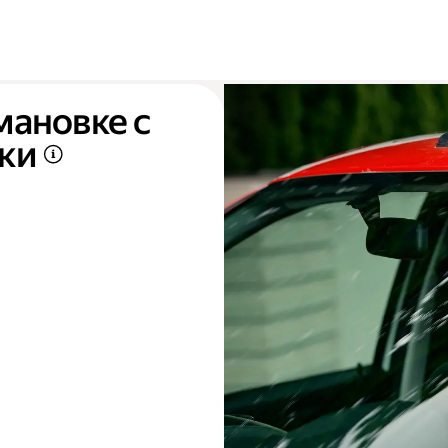
мановке с
ки