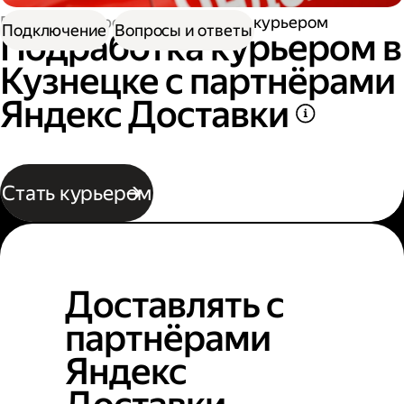
Работа курьером
Подработка курьером
Подключение
Вопросы и ответы
Подработка курьером в
Кузнецке с партнёрами
Яндекс Доставки
Стать курьером
Доставлять с
партнёрами
Яндекс