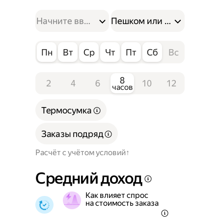
Пешком или на велосипе
Пн
Вт
Ср
Чт
Пт
Сб
Вс
8
2
4
6
10
12
часов
Термосумка
Заказы подряд
Расчёт с учётом условий
Средний доход
Как влияет спрос
на стоимость заказа