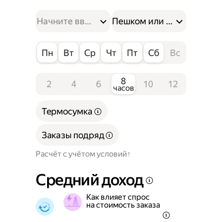
Пешком или на велосипе
Пн
Вт
Ср
Чт
Пт
Сб
Вс
8
2
4
6
10
12
часов
Термосумка
Заказы подряд
Расчёт с учётом условий
Средний доход
Как влияет спрос
на стоимость заказа