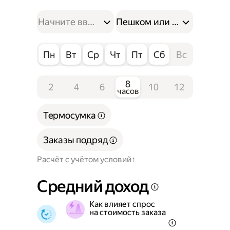
Пешком или на велосипе
Пн
Вт
Ср
Чт
Пт
Сб
Вс
8
2
4
6
10
12
часов
Термосумка
Заказы подряд
Расчёт с учётом условий
Средний доход
Как влияет спрос
на стоимость заказа