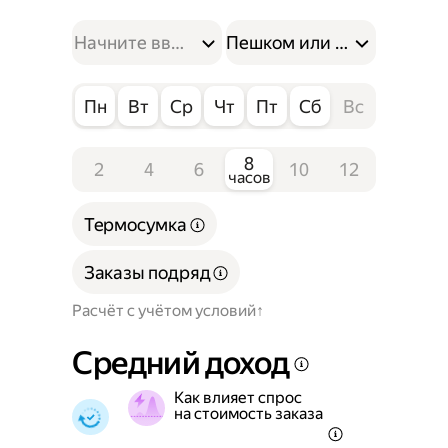
Пешком или на велосипе
Пн
Вт
Ср
Чт
Пт
Сб
Вс
8
2
4
6
10
12
часов
Термосумка
Заказы подряд
Расчёт с учётом условий
Средний доход
Как влияет спрос
на стоимость заказа