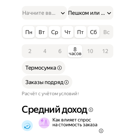
Пешком или на велосипе
Пн
Вт
Ср
Чт
Пт
Сб
Вс
8
2
4
6
10
12
часов
Термосумка
Заказы подряд
Расчёт с учётом условий
Средний доход
Как влияет спрос
на стоимость заказа