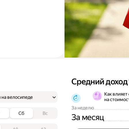
Средний доход
Как влияет
 на велосипеде
на стоимос
За неделю
т
Сб
Вс
За месяц