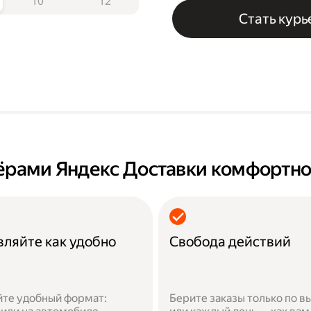
10
12
Стать кур
нёрами Яндекс Доставки комфортн
вляйте как удобно
Свобода действий
те удобный формат:
Берите заказы только по 