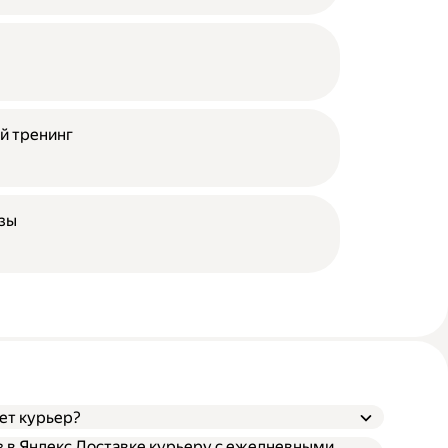
й тренинг
азы
ает курьер?
аз в Яндекс Доставке курьеру с ежедневными