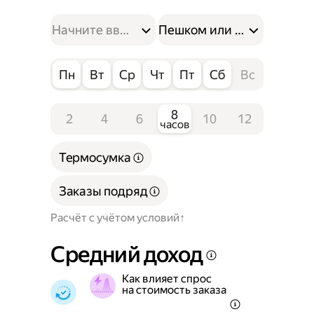
Пешком или на велосипе
Пн
Вт
Ср
Чт
Пт
Сб
Вс
8
2
4
6
10
12
часов
Термосумка
Заказы подряд
Расчёт с учётом условий
Средний доход
Как влияет спрос
на стоимость заказа