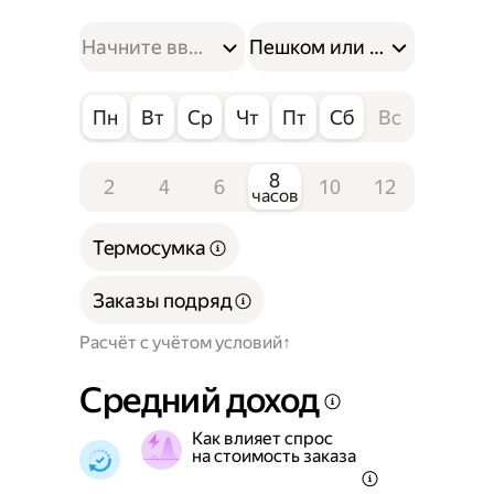
Пешком или на велосипе
Пн
Вт
Ср
Чт
Пт
Сб
Вс
8
2
4
6
10
12
часов
Термосумка
Заказы подряд
Расчёт с учётом условий
Средний доход
Как влияет спрос
на стоимость заказа