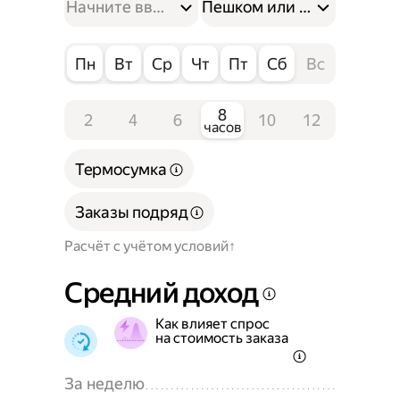
Пешком или на велосипе
Пн
Вт
Ср
Чт
Пт
Сб
Вс
8
2
4
6
10
12
часов
Термосумка
Заказы подряд
Расчёт с учётом условий
Средний доход
Как влияет спрос
на стоимость заказа
За неделю