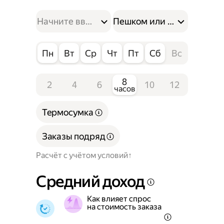
Пешком или на велосипе
Пн
Вт
Ср
Чт
Пт
Сб
Вс
8
2
4
6
10
12
часов
Термосумка
Заказы подряд
Расчёт с учётом условий
Средний доход
Как влияет спрос
на стоимость заказа