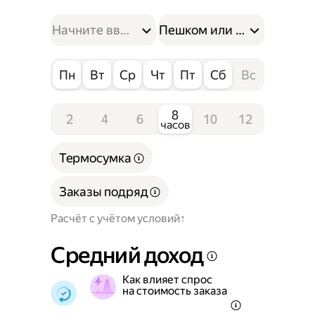
Пешком или на велосипе
Пн
Вт
Ср
Чт
Пт
Сб
Вс
8
2
4
6
10
12
часов
Термосумка
Заказы подряд
Расчёт с учётом условий
Средний доход
Как влияет спрос
на стоимость заказа