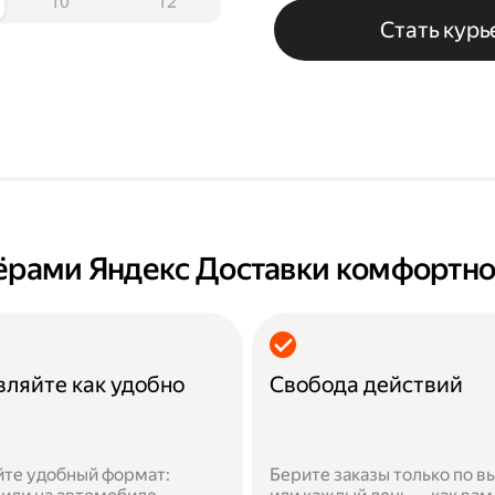
10
12
Стать кур
нёрами Яндекс Доставки комфортн
вляйте как удобно
Свобода действий
те удобный формат:
Берите заказы только по 