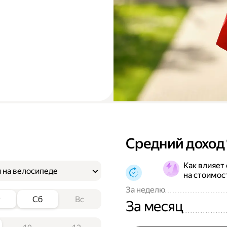
Средний доход
Как влияет
 на велосипеде
на стоимос
За неделю
т
Сб
Вс
За месяц