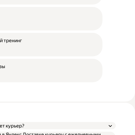
й тренинг
азы
ает курьер?
аз в Яндекс Доставке курьеру с ежедневными