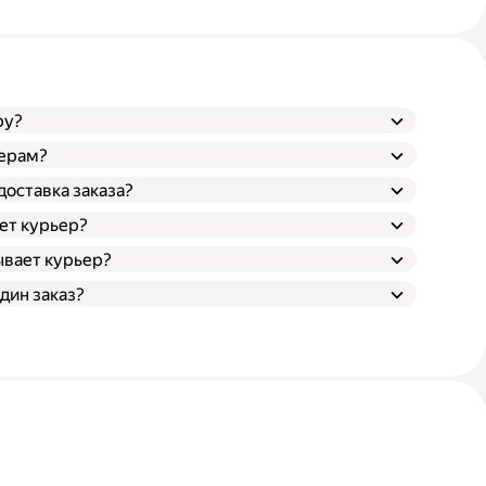
ру?
ьерам?
доставка заказа?
ает курьер?
ывает курьер?
дин заказ?