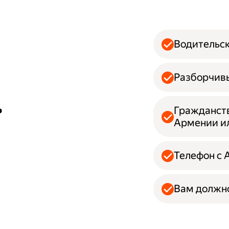
Водительск
Разборчивы
ь
Гражданств
Армении и
Телефон с 
Вам должно