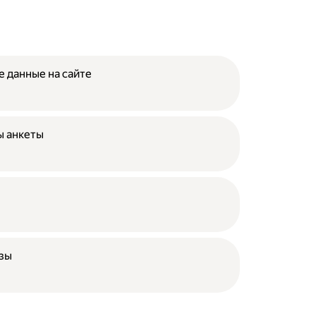
е данные на сайте
ы анкеты
азы