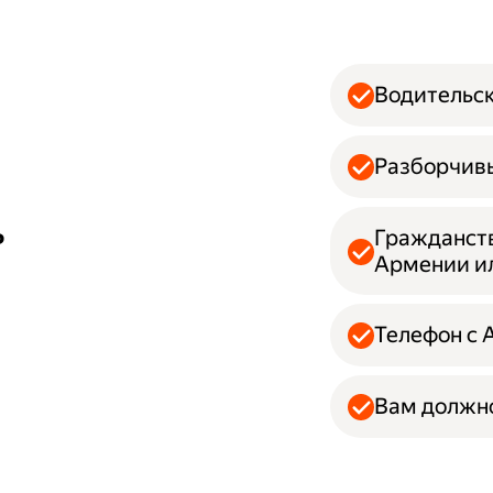
Водительск
Разборчивы
ь
Гражданств
Армении и
Телефон с 
Вам должно