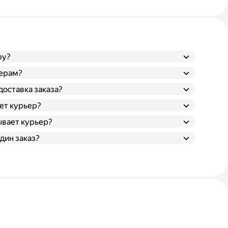
ру?
ьерам?
доставка заказа?
ает курьер?
ывает курьер?
дин заказ?