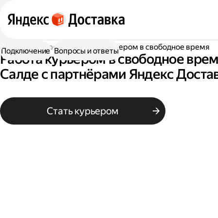
Работа курьером
Работа курьером в свободное время
Подключение
Вопросы и ответы
Работа курьером в свободное врем
Салде с партнёрами Яндекс Доста
Стать курьером