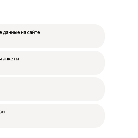
е данные на сайте
ы анкеты
азы