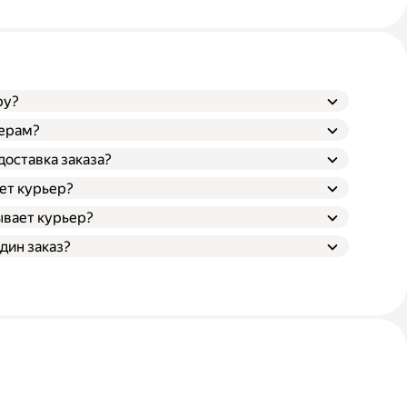
ру?
ьерам?
доставка заказа?
ает курьер?
ывает курьер?
дин заказ?