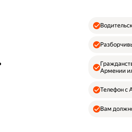
Водительск
Разборчивы
ь
Гражданств
Армении и
Телефон с 
Вам должно