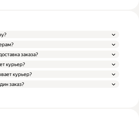
ру?
ьерам?
доставка заказа?
ает курьер?
ывает курьер?
дин заказ?