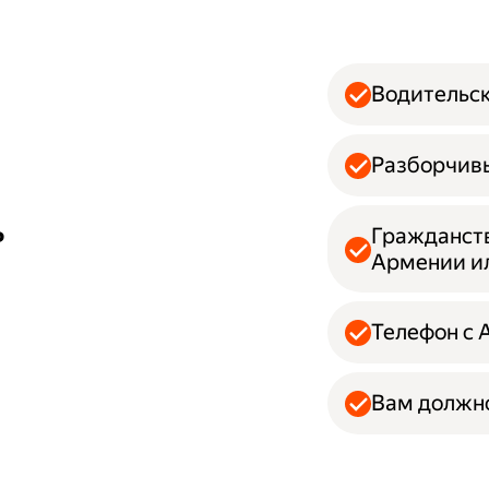
Водительск
Разборчивы
ь
Гражданств
Армении и
Телефон с 
Вам должно