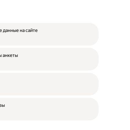
е данные на сайте
ы анкеты
азы