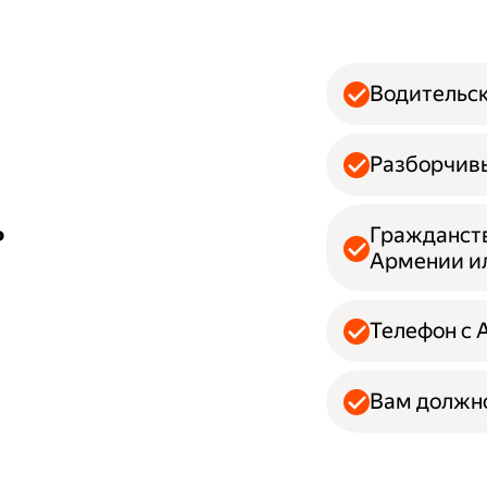
Водительск
Разборчивы
ь
Гражданств
Армении и
Телефон с 
Вам должно