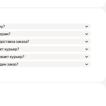
ру?
ьерам?
доставка заказа?
ает курьер?
ывает курьер?
дин заказ?