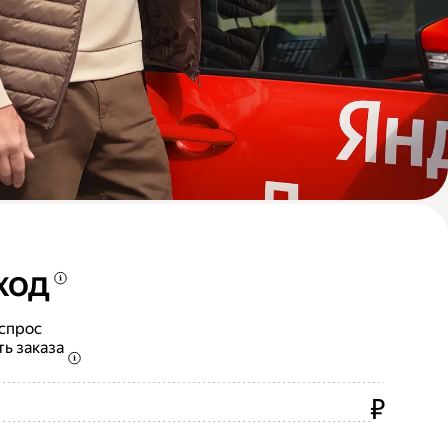
ход
 спрос
ть заказа
₽