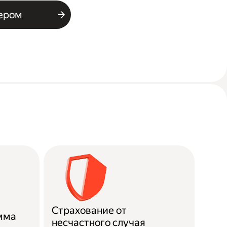
ьером
Страхование от
мма
несчастного случая