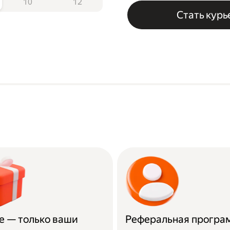
10
12
Стать кур
е — только ваши
Реферальная програ