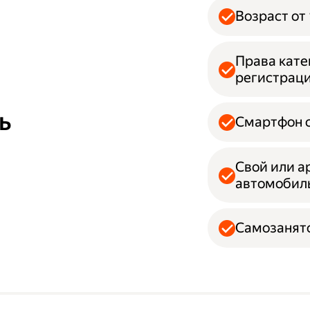
Возраст от 
Права кате
регистрац
ь
Смартфон с
Свой или а
автомобил
Самозанято