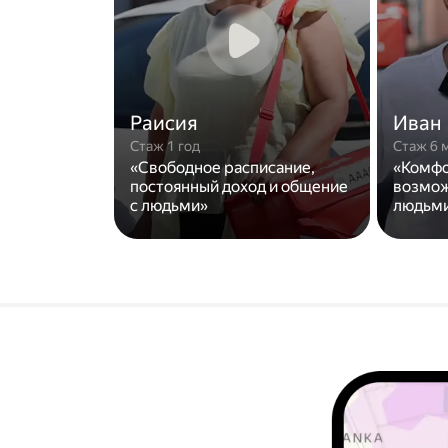
Раисия
Иван
Стаж 1 год
Стаж 6 
«Свободное расписание,
«Комфо
постоянный доход и общение
возмож
с людьми»
людьми