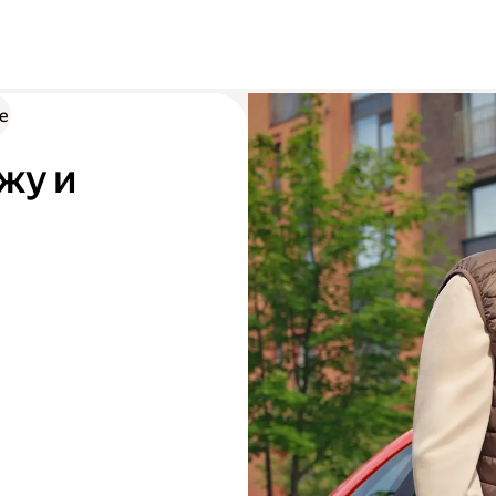
е
жу и