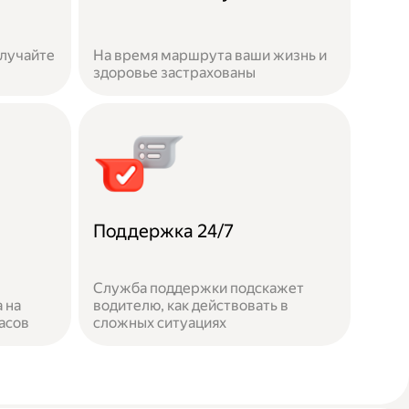
олучайте
На время маршрута ваши жизнь и
здоровье застрахованы
Поддержка 24/7
Служба поддержки подскажет
 на
водителю, как действовать в
асов
сложных ситуациях