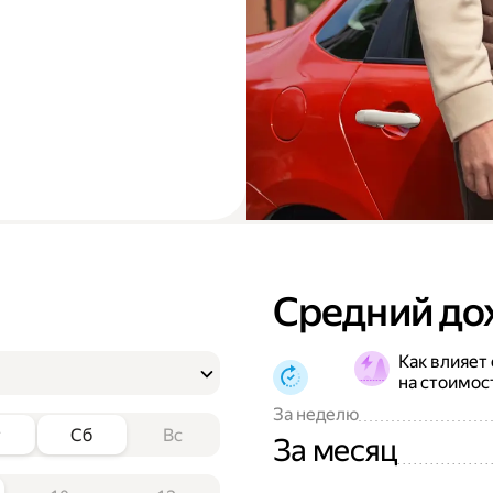
Средний до
Как влияет
на стоимос
За неделю
т
Сб
Вс
За месяц