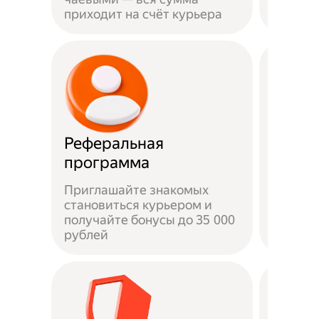
приходит на счёт курьера
права
Реферальная
Быстр
программа
Приглашайте знакомых
становиться курьером и
От под
получайте бонусы до 35 000
на лини
рублей
часов