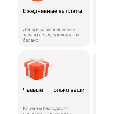
Ежедневные выплаты
Скидк
Деньги за выполненные
Скидка
заказы сразу приходят на
Лавки 
баланс
партнё
Чаевые — только ваши
Миним
Чтобы 
Клиенты благодарят
сотруд
чаевыми — вся сумма
паспор