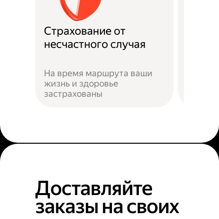
Страхование от
Подде
несчастного случая
Служба
На время маршрута ваши
подска
жизнь и здоровье
действ
застрахованы
ситуац
Доставляйте
заказы на своих