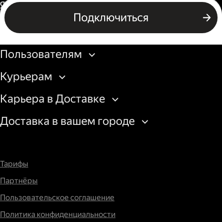
Водитель грузового авто
Россия
Подключиться
Подключиться
Бизнесу
Пользователям
Курьерам
Карьера в Доставке
Доставка в вашем городе
Тарифы
Партнёры
Пользовательское соглашение
Политика конфиденциальности