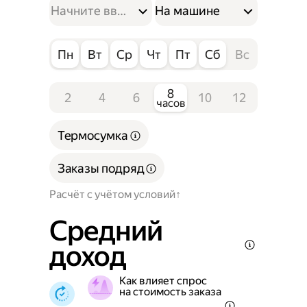
На машине
Пн
Вт
Ср
Чт
Пт
Сб
Вс
8
2
4
6
10
12
часов
Термосумка
Заказы подряд
Расчёт с учётом условий
Средний
доход
Как влияет спрос
на стоимость заказа