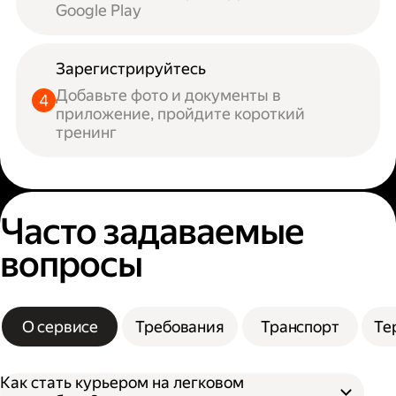
Google Play
Зарегистрируйтесь
Добавьте фото и документы в
приложение, пройдите короткий
тренинг
Часто задаваемые
вопросы
О сервисе
Требования
Транспорт
Те
Как стать курьером на легковом