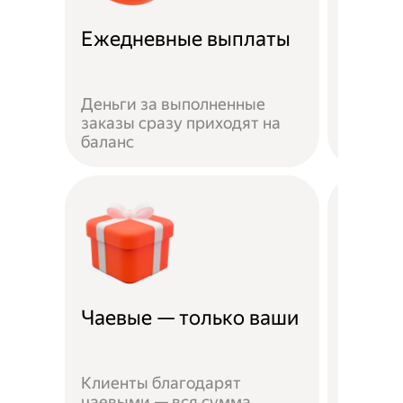
Ежедневные выплаты
Скидк
Деньги за выполненные
Скидка
заказы сразу приходят на
Лавки 
баланс
партнё
Чаевые — только ваши
Миним
Чтобы 
Клиенты благодарят
сотруд
чаевыми — вся сумма
паспор