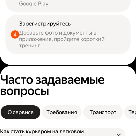
Google Play
Зарегистрируйтесь
Добавьте фото и документы в
приложение, пройдите короткий
тренинг
Часто задаваемые
вопросы
О сервисе
Требования
Транспорт
Те
Как стать курьером на легковом