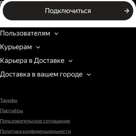
Водитель грузового авто
Россия
Подключиться
Подключиться
Бизнесу
Пользователям
Курьерам
Карьера в Доставке
Доставка в вашем городе
Тарифы
Партнёры
Пользовательское соглашение
Политика конфиденциальности