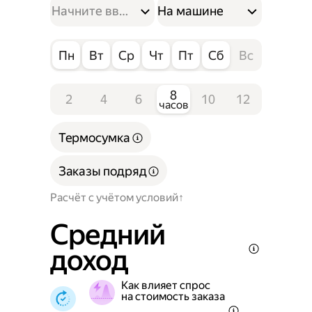
На машине
Пн
Вт
Ср
Чт
Пт
Сб
Вс
8
2
4
6
10
12
часов
Термосумка
Заказы подряд
Расчёт с учётом условий
Средний
доход
Как влияет спрос
на стоимость заказа