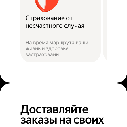
Страхование от
Подде
несчастного случая
Служба
На время маршрута ваши
подска
жизнь и здоровье
действ
застрахованы
ситуац
Доставляйте
заказы на своих