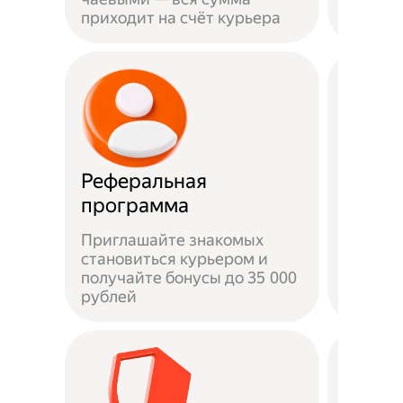
приходит на счёт курьера
права
Реферальная
Быстр
программа
Приглашайте знакомых
становиться курьером и
От под
получайте бонусы до 35 000
на лини
рублей
часов