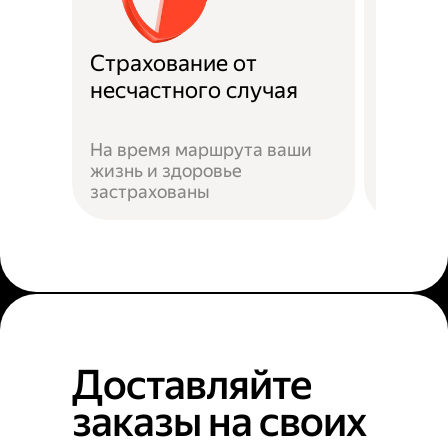
Страхование от
Подде
несчастного случая
Служба
На время маршрута ваши
подска
жизнь и здоровье
действ
застрахованы
ситуац
Доставляйте
заказы на своих