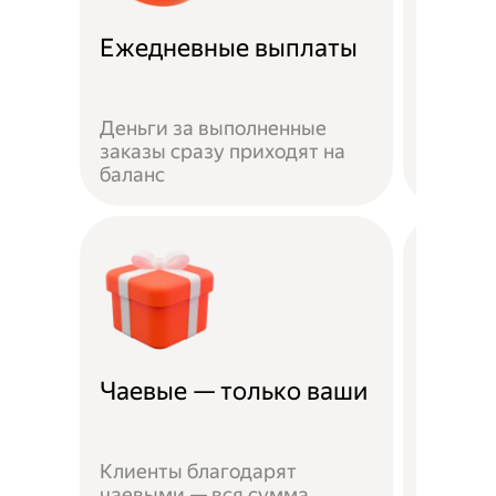
Ежедневные выплаты
Скидк
Деньги за выполненные
Скидка
заказы сразу приходят на
Лавки 
баланс
партнё
Чаевые — только ваши
Миним
Чтобы 
Клиенты благодарят
сотруд
чаевыми — вся сумма
паспор