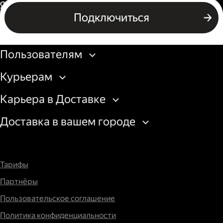
Водитель грузового авто
Россия
Подключиться
Подключиться
Бизнесу
Пользователям
Курьерам
Карьера в Доставке
Доставка в вашем городе
Тарифы
Партнёры
Пользовательское соглашение
Политика конфиденциальности