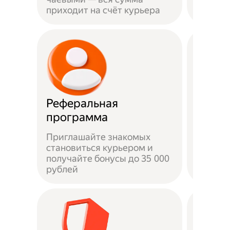
приходит на счёт курьера
права
Реферальная
Быстр
программа
Приглашайте знакомых
становиться курьером и
От под
получайте бонусы до 35 000
на лини
рублей
часов