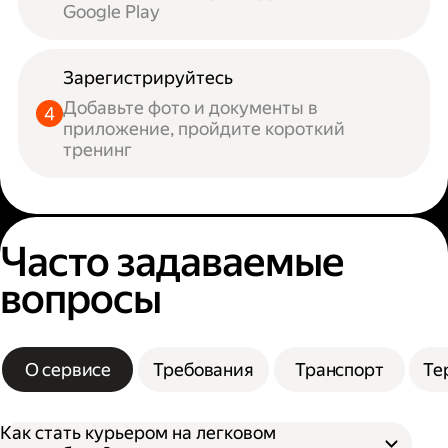
Google Play
Зарегистрируйтесь
Добавьте фото и документы в
приложение, пройдите короткий
тренинг
Часто задаваемые
вопросы
О сервисе
Требования
Транспорт
Те
Как стать курьером на легковом