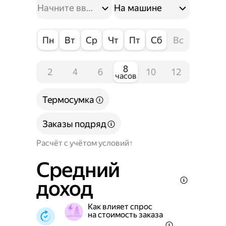
На машине
Пн
Вт
Ср
Чт
Пт
Сб
Вс
8
2
4
6
10
12
часов
Термосумка
Заказы подряд
Расчёт с учётом условий
Средний
доход
Как влияет спрос
на стоимость заказа