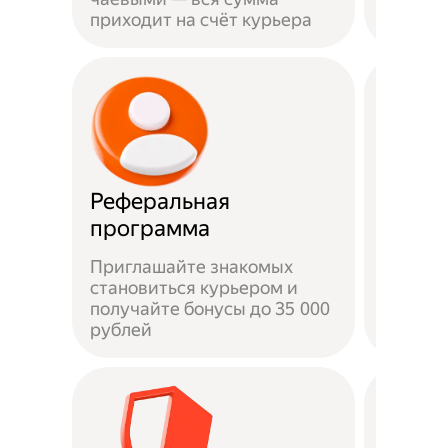
приходит на счёт курьера
права
Реферальная
Быстр
программа
Приглашайте знакомых
становиться курьером и
От под
получайте бонусы до 35 000
на лини
рублей
часов