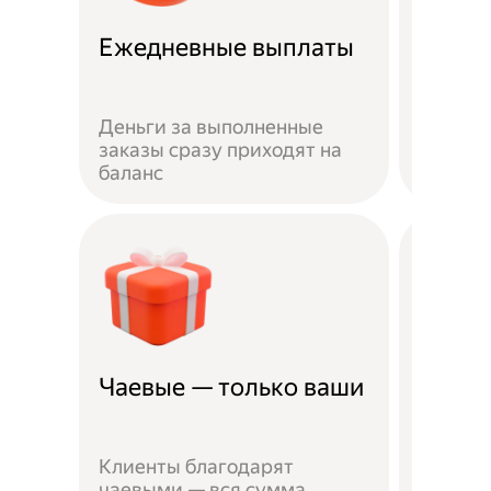
Ежедневные выплаты
Скидк
Деньги за выполненные
Скидка
заказы сразу приходят на
Лавки 
баланс
партнё
Чаевые — только ваши
Миним
Чтобы 
Клиенты благодарят
сотруд
чаевыми — вся сумма
паспор