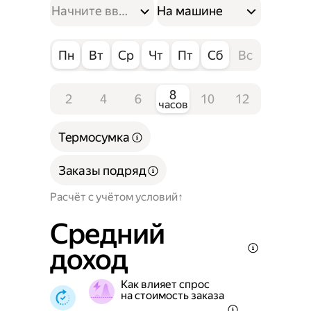
На машине
Пн
Вт
Ср
Чт
Пт
Сб
Вс
8
2
4
6
10
12
часов
Термосумка
Заказы подряд
Расчёт с учётом условий
Средний
доход
Как влияет спрос
на стоимость заказа