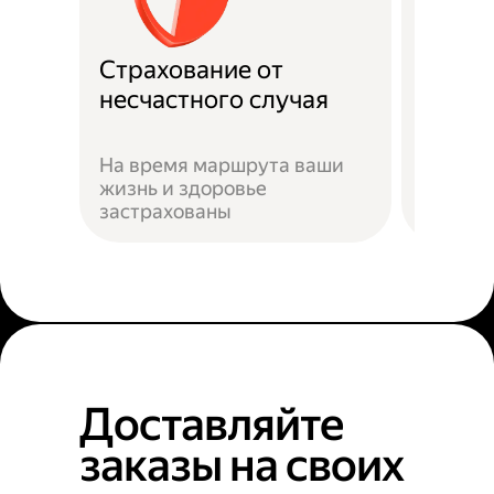
Страхование от
Подде
несчастного случая
Служба
На время маршрута ваши
подска
жизнь и здоровье
действ
застрахованы
ситуац
Доставляйте
заказы на своих