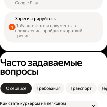
Google Play
Зарегистрируйтесь
Добавьте фото и документы в
приложение, пройдите короткий
тренинг
Часто задаваемые
вопросы
О сервисе
Требования
Транспорт
Те
Как стать курьером на легковом