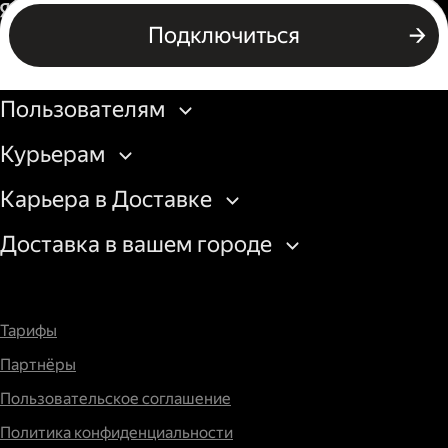
Водитель грузового авто
Россия
Подключиться
Подключиться
Бизнесу
Пользователям
Курьерам
Карьера в Доставке
Доставка в вашем городе
Тарифы
Партнёры
Пользовательское соглашение
Политика конфиденциальности