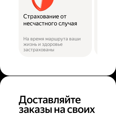
Страхование от
Подде
несчастного случая
Служба
На время маршрута ваши
подска
жизнь и здоровье
действ
застрахованы
ситуац
Доставляйте
заказы на своих