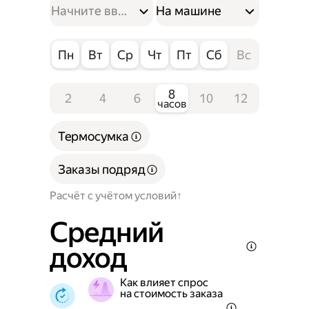
На машине
Пн
Вт
Ср
Чт
Пт
Сб
Вс
8
2
4
6
10
12
часов
Термосумка
Заказы подряд
Расчёт с учётом условий
Средний
доход
Как влияет спрос
на стоимость заказа