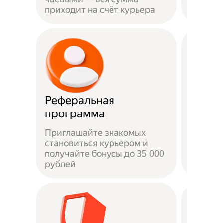
приходит на счёт курьера
права
Реферальная
Быстр
программа
Приглашайте знакомых
становиться курьером и
От под
получайте бонусы до 35 000
на лини
рублей
часов