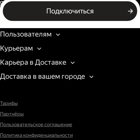
Водитель грузового авто
Россия
Подключиться
Подключиться
Бизнесу
Пользователям
Курьерам
Карьера в Доставке
Доставка в вашем городе
Тарифы
Партнёры
Пользовательское соглашение
Политика конфиденциальности