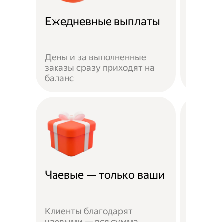
Ежедневные выплаты
Скидк
Деньги за выполненные
Скидка
заказы сразу приходят на
Лавки 
баланс
партнё
Чаевые — только ваши
Миним
Чтобы 
Клиенты благодарят
сотруд
чаевыми — вся сумма
паспор