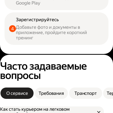
Google Play
Зарегистрируйтесь
Добавьте фото и документы в
приложение, пройдите короткий
тренинг
Часто задаваемые
вопросы
О сервисе
Требования
Транспорт
Те
Как стать курьером на легковом