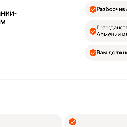
Разборчивы
ании-
ам
Гражданств
Армении и
Вам должно