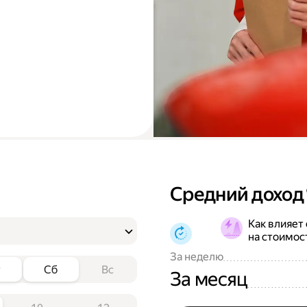
Средний доход
Как влияет
на стоимос
За неделю
т
Сб
Вс
За месяц