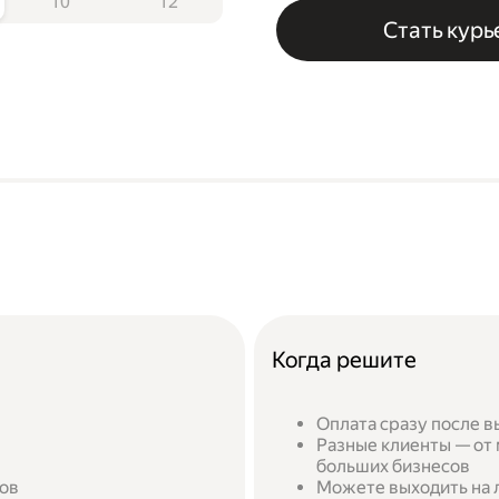
10
12
Стать кур
Когда решите
Оплата сразу после в
Разные клиенты — от 
больших бизнесов
сов
Можете выходить на л