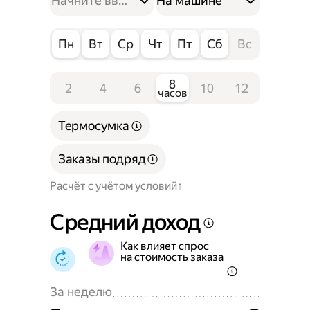
На машине
Пн
Вт
Ср
Чт
Пт
Сб
Вс
8
2
4
6
10
12
часов
Термосумка
Заказы подряд
Расчёт с учётом условий
Средний доход
Как влияет спрос
на стоимость заказа
За неделю