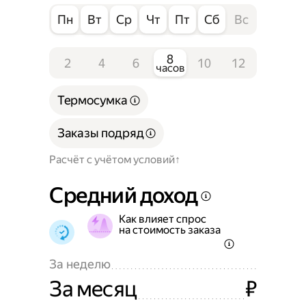
Пн
Вт
Ср
Чт
Пт
Сб
Вс
8
2
4
6
10
12
часов
Термосумка
Заказы подряд
Расчёт с учётом условий
Средний доход
Как влияет спрос
на стоимость заказа
За неделю
За месяц
₽