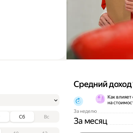
Средний доход
Как влияет
на стоимос
За неделю
т
Сб
Вс
За месяц