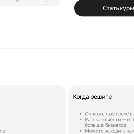
10
12
Стать кур
Когда решите
Оплата сразу после в
Разные клиенты — от 
больших бизнесов
сов
Можете выходить на л