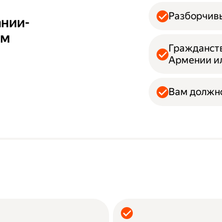
Разборчивы
ании-
ам
Гражданств
Армении и
Вам должно