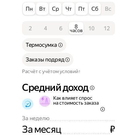
Пн
Вт
Ср
Чт
Пт
Сб
Вс
8
2
4
6
10
12
часов
Термосумка
Заказы подряд
Расчёт с учётом условий
Средний доход
Как влияет спрос
на стоимость заказа
За неделю
За месяц
₽