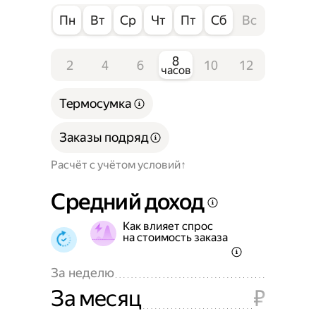
Пн
Вт
Ср
Чт
Пт
Сб
Вс
8
2
4
6
10
12
часов
Термосумка
Заказы подряд
Расчёт с учётом условий
Средний доход
Как влияет спрос
на стоимость заказа
За неделю
За месяц
₽