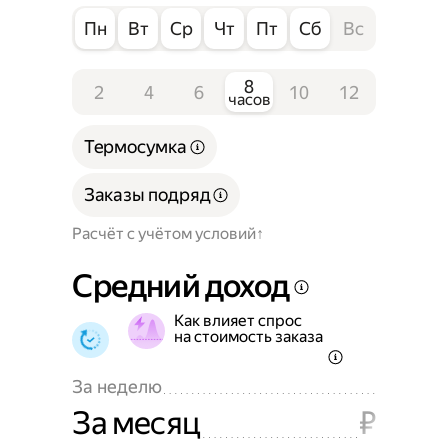
Пн
Вт
Ср
Чт
Пт
Сб
Вс
8
2
4
6
10
12
часов
Термосумка
Заказы подряд
Расчёт с учётом условий
Средний доход
Как влияет спрос
на стоимость заказа
За неделю
За месяц
₽