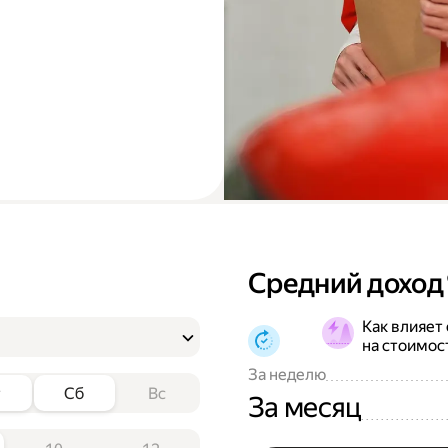
Средний доход
Как влияет
на стоимос
За неделю
т
Сб
Вс
За месяц