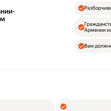
Разборчивы
ании-
ам
Гражданств
Армении и
Вам должно