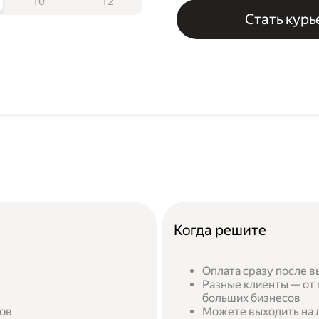
10
12
Стать кур
Когда решите
Оплата сразу после в
Разные клиенты — от 
больших бизнесов
сов
Можете выходить на л