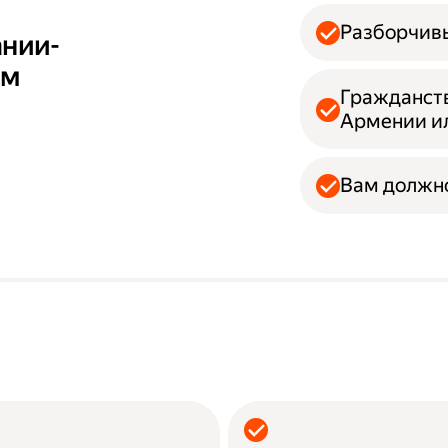
Разборчивы
ании-
ам
Гражданств
Армении и
Вам должно