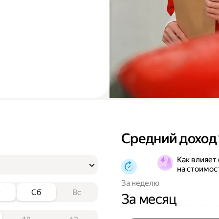
Средний доход
Как влияет
на стоимос
За неделю
т
Сб
Вс
За месяц