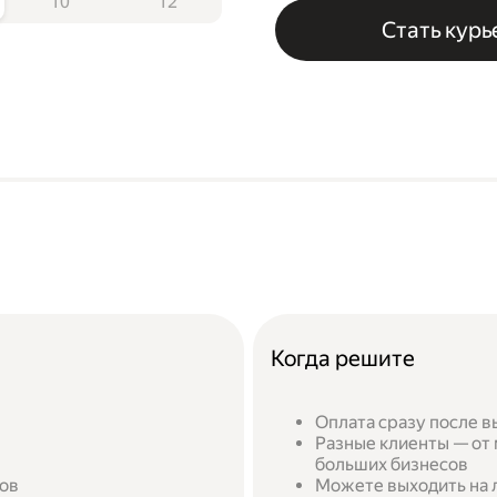
10
12
Стать кур
Когда решите
Оплата сразу после в
Разные клиенты — от 
больших бизнесов
сов
Можете выходить на л