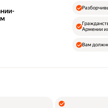
Разборчивы
ании-
ам
Гражданств
Армении и
Вам должно