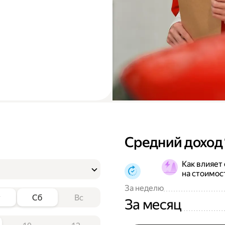
Средний доход
Как влияет
на стоимос
За неделю
т
Сб
Вс
За месяц