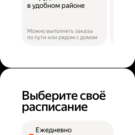
Скидк
в удобном районе
Можно выполнять заказы
по пути или рядом с домом
Наприм
Выберите своё
расписание
Ежедневно