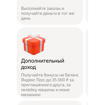
Если не
Выполняйте заказы и
достав
получайте деньги в тот же
пешком
день
самока
Дополнительный
Чаевы
доход
Получайте бонусы на баланс
Яндекс Про: до 35 000 ₽ за
приглашенного друга, за
Доволь
оклейку машины и иные
оставл
механики