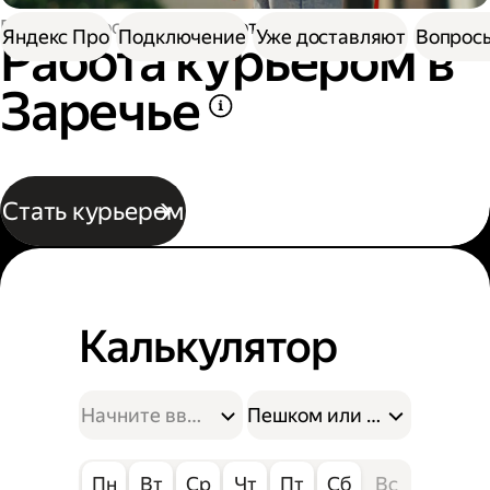
Работа в Доставке
Работа курьером
Яндекс Про
Подключение
Уже доставляют
Вопросы
Работа курьером в
Заречье
Стать курьером
Калькулятор
Пешком или на велосипе
Пн
Вт
Ср
Чт
Пт
Сб
Вс