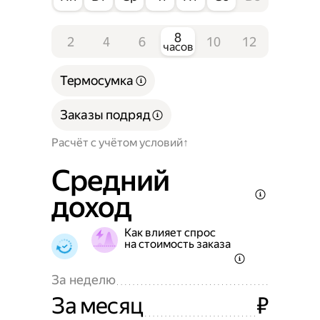
8
2
4
6
10
12
часов
Термосумка
Заказы подряд
Расчёт с учётом условий
Средний
доход
Как влияет спрос
на стоимость заказа
За неделю
За месяц
₽