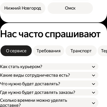
Нижний Новгород
Омск
Нас часто спрашивают
О сервисе
Требования
Транспорт
Те
Как стать курьером?
Какие виды сотрудничества есть?
Что нужно будет доставлять?
Через парк;
Через парк как самозанятый;
Где нужно будет доставлять заказы?
Как самозанятый;
Как индивидуальный предприниматель;
Сколько времени можно уделять
доставке?