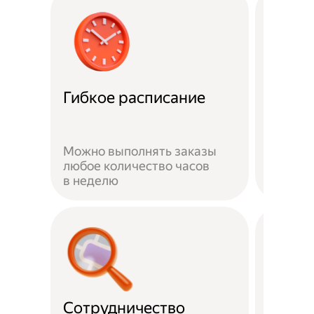
Забот
Гибкое расписание
о без
Можно выполнять заказы
На вре
любое количество часов
заказа 
в неделю
здоров
Сотрудничество