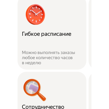
Забот
Гибкое расписание
о без
Можно выполнять заказы
На вре
любое количество часов
заказа 
в неделю
здоров
Сотрудничество