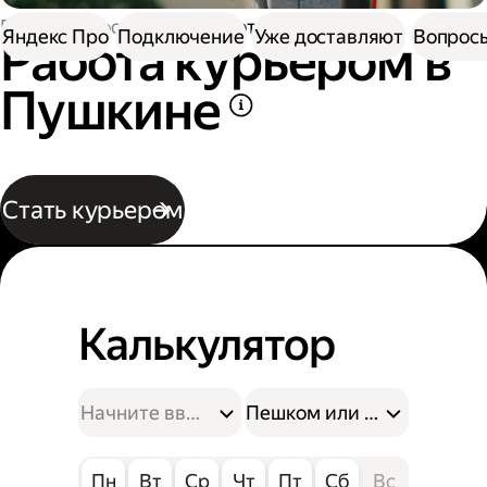
Работа в Доставке
Работа курьером
Яндекс Про
Подключение
Уже доставляют
Вопросы
Работа курьером в
Пушкине
Стать курьером
Калькулятор
Пешком или на велосипе
Пн
Вт
Ср
Чт
Пт
Сб
Вс