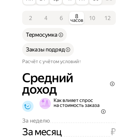
8
2
4
6
10
12
часов
Термосумка
Заказы подряд
Расчёт с учётом условий
Средний
доход
Как влияет спрос
на стоимость заказа
За неделю
За месяц
₽