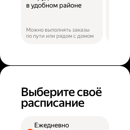
Скидк
в удобном районе
Можно выполнять заказы
по пути или рядом с домом
Наприм
Выберите своё
расписание
Ежедневно