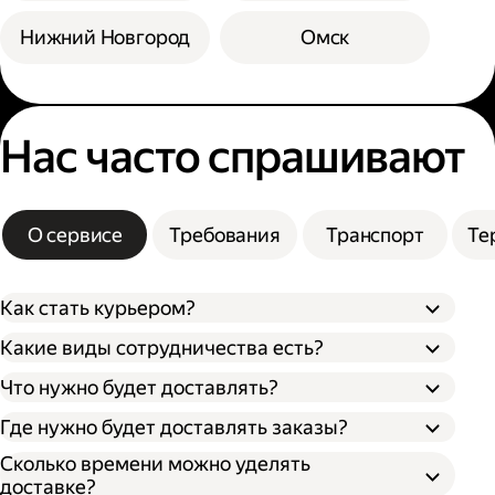
Нижний Новгород
Омск
Нас часто спрашивают
О сервисе
Требования
Транспорт
Те
Как стать курьером?
Какие виды сотрудничества есть?
Что нужно будет доставлять?
Через парк;
Через парк как самозанятый;
Где нужно будет доставлять заказы?
Как самозанятый;
Как индивидуальный предприниматель;
Сколько времени можно уделять
доставке?