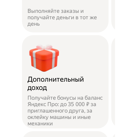
Если не
Выполняйте заказы и
достав
получайте деньги в тот же
пешком
день
самока
Дополнительный
Чаевы
доход
Получайте бонусы на баланс
Яндекс Про: до 35 000 ₽ за
приглашенного друга, за
Доволь
оклейку машины и иные
оставл
механики