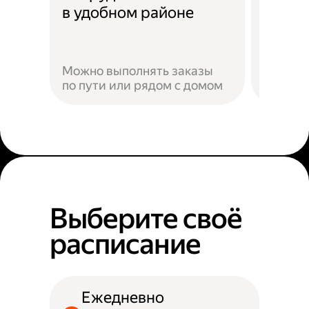
Скидк
в удобном районе
Можно выполнять заказы
по пути или рядом с домом
Наприм
Выберите своё
расписание
Ежедневно