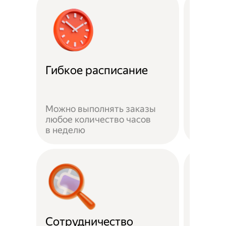
Забот
Гибкое расписание
о без
Можно выполнять заказы
На вре
любое количество часов
заказа 
в неделю
здоров
Сотрудничество