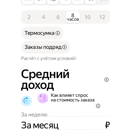
8
2
4
6
10
12
часов
Термосумка
Заказы подряд
Расчёт с учётом условий
Средний
доход
Как влияет спрос
на стоимость заказа
За неделю
За месяц
₽