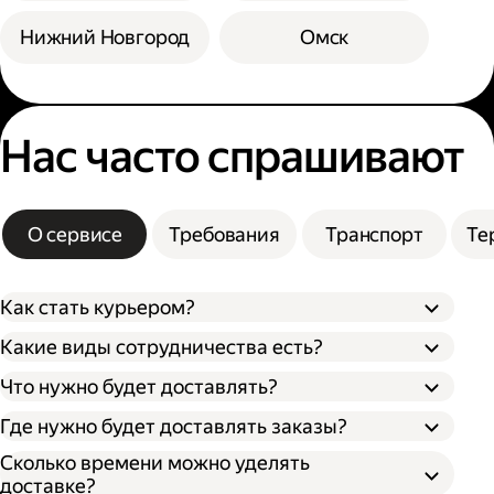
Нижний Новгород
Омск
Нас часто спрашивают
О сервисе
Требования
Транспорт
Те
Как стать курьером?
Какие виды сотрудничества есть?
Что нужно будет доставлять?
Через парк;
Через парк как самозанятый;
Где нужно будет доставлять заказы?
Как самозанятый;
Как индивидуальный предприниматель;
Сколько времени можно уделять
доставке?