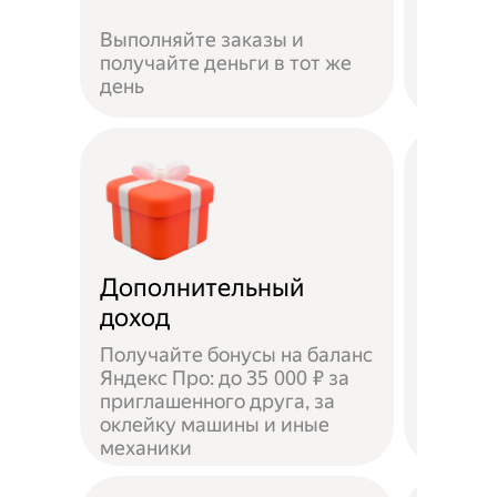
Если не
Выполняйте заказы и
достав
получайте деньги в тот же
пешком
день
самока
Дополнительный
Чаевы
доход
Получайте бонусы на баланс
Яндекс Про: до 35 000 ₽ за
приглашенного друга, за
Доволь
оклейку машины и иные
оставл
механики