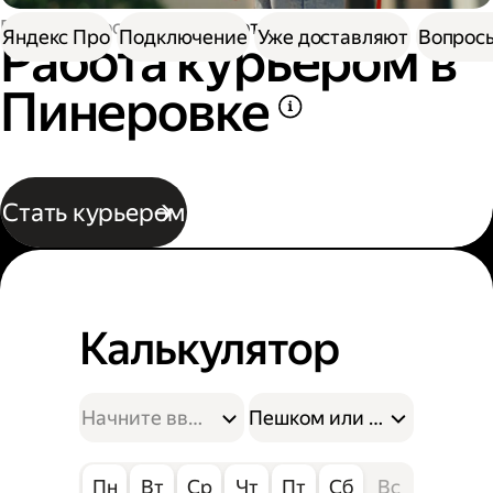
Работа в Доставке
Работа курьером
Яндекс Про
Подключение
Уже доставляют
Вопросы
Работа курьером в
Пинеровке
Стать курьером
Калькулятор
Пешком или на велосипе
Пн
Вт
Ср
Чт
Пт
Сб
Вс