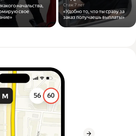
Стаж 7 лет
икакого начальства,
рмирую свое
«Удобно то, что ты сразу за
ание»
заказ получаешь выплаты»