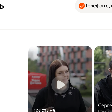
ь
Телефон с 
Серг
Кристина
Стаж 7 