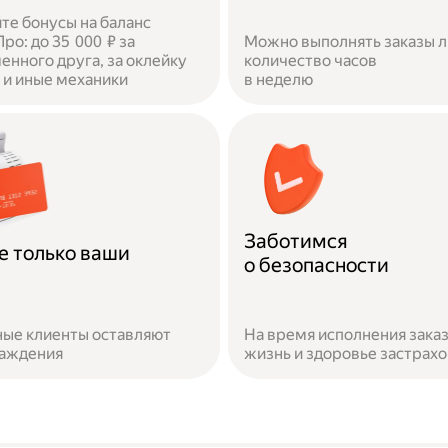
те бонусы на баланс
ро: до 35 000 ₽ за
Можно выполнять заказы 
енного друга, за оклейку
количество часов
и иные механики
в неделю
Заботимся
е только ваши
о безопасности
ые клиенты оставляют
На время исполнения зака
раждения
жизнь и здоровье застрах