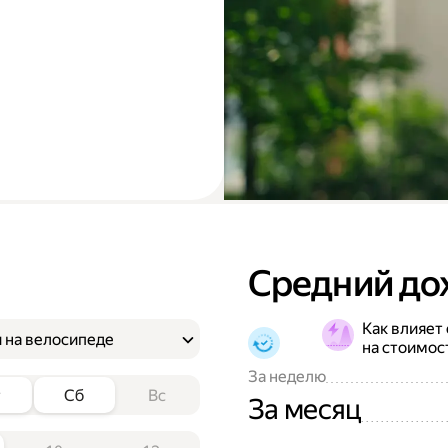
Средний до
Как влияет
 на велосипеде
на стоимос
За неделю
т
Сб
Вс
За месяц