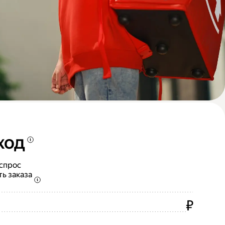
ход
 спрос
ть заказа
₽