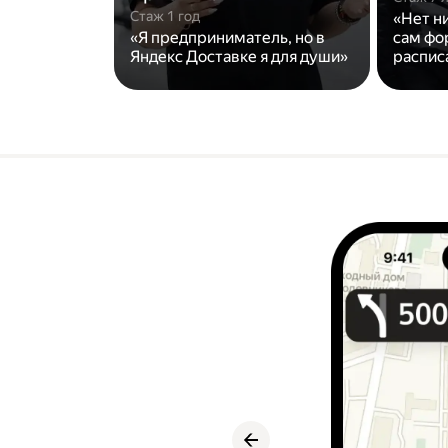
Стаж 1 год
«Нет н
«Я предприниматель, но в
сам фо
Яндекс Доставке я для души»
распис