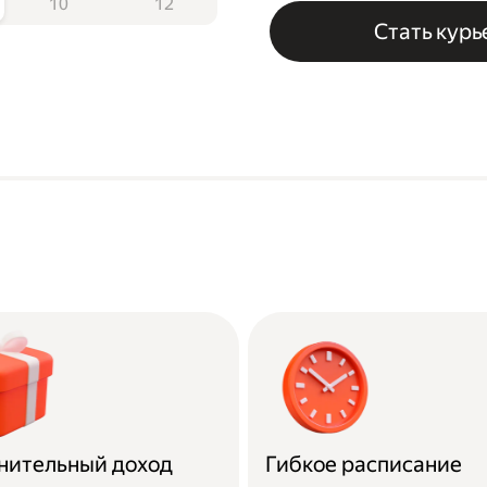
10
12
Стать кур
нительный доход
Гибкое расписание