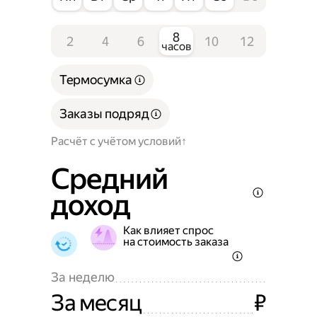
8
2
4
6
10
12
часов
Термосумка
Заказы подряд
Расчёт с учётом условий
Средний
доход
Как влияет спрос
на стоимость заказа
За неделю
За месяц
₽