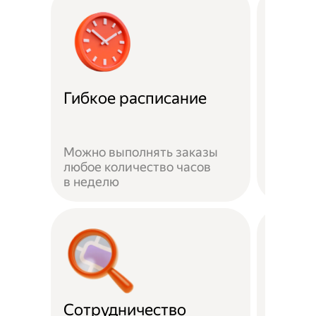
Забот
Гибкое расписание
о без
Можно выполнять заказы
На вре
любое количество часов
заказа 
в неделю
здоров
Сотрудничество