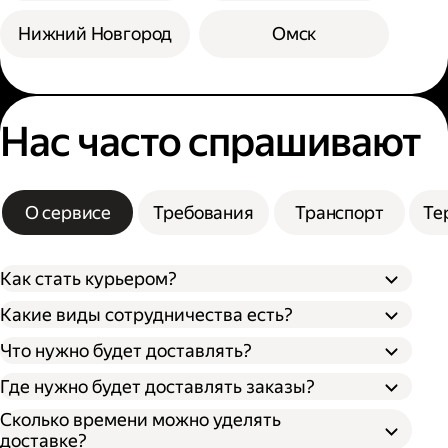
Нижний Новгород
Омск
Нас часто спрашивают
О сервисе
Требования
Транспорт
Те
Как стать курьером?
Какие виды сотрудничества есть?
Что нужно будет доставлять?
Через парк;
Через парк как самозанятый;
Где нужно будет доставлять заказы?
Как самозанятый;
Как индивидуальный предприниматель;
Сколько времени можно уделять
доставке?