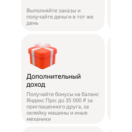
Если не
Выполняйте заказы и
достав
получайте деньги в тот же
пешком
день
самока
Дополнительный
Чаевы
доход
Получайте бонусы на баланс
Яндекс Про: до 35 000 ₽ за
приглашенного друга, за
Доволь
оклейку машины и иные
оставл
механики