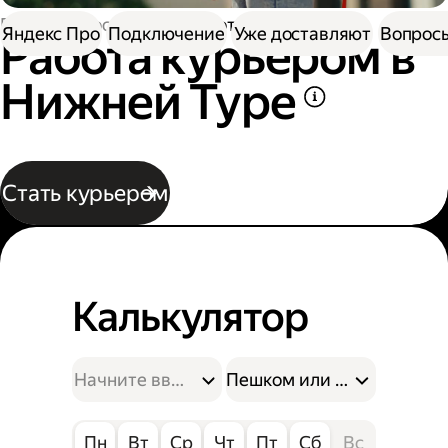
Работа в Доставке
Работа курьером
Яндекс Про
Подключение
Уже доставляют
Вопросы
Работа курьером в
Нижней Туре
Стать курьером
Калькулятор
Пешком или на велосипе
Пн
Вт
Ср
Чт
Пт
Сб
Вс