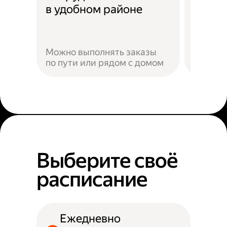
Скидк
в удобном районе
Можно выполнять заказы
по пути или рядом с домом
Наприм
Выберите своё
расписание
Ежедневно