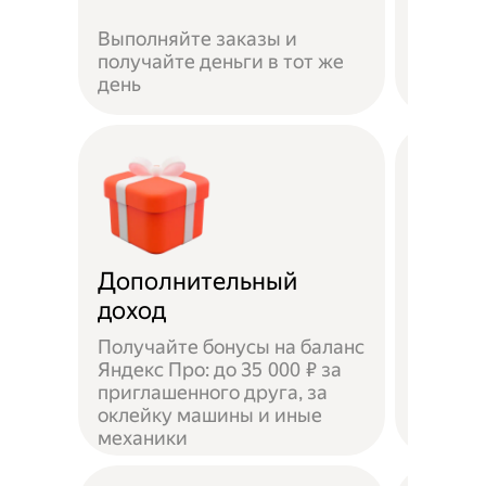
Если не
Выполняйте заказы и
достав
получайте деньги в тот же
пешком
день
самока
Дополнительный
Чаевы
доход
Получайте бонусы на баланс
Яндекс Про: до 35 000 ₽ за
приглашенного друга, за
Доволь
оклейку машины и иные
оставл
механики