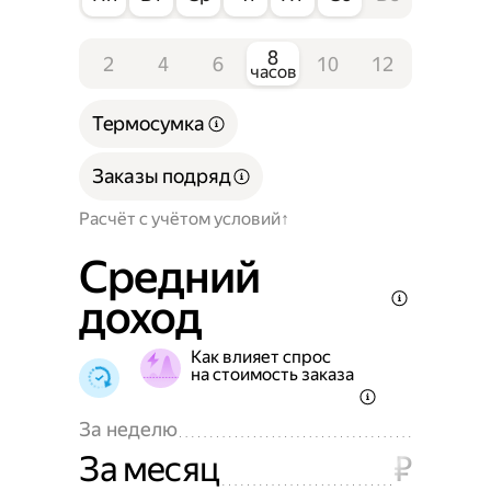
8
2
4
6
10
12
часов
Термосумка
Заказы подряд
Расчёт с учётом условий
Средний
доход
Как влияет спрос
на стоимость заказа
За неделю
За месяц
₽