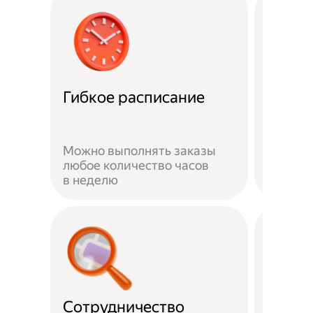
Забот
Гибкое расписание
о без
Можно выполнять заказы
На вре
любое количество часов
заказа 
в неделю
здоров
Сотрудничество