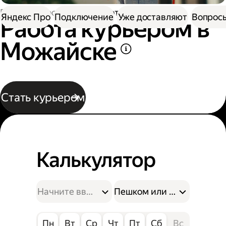
Работа в Доставке
Работа курьером
Яндекс Про
Подключение
Уже доставляют
Вопросы
Работа курьером в
Можайске
Стать курьером
Калькулятор
Пешком или на велосипе
Пн
Вт
Ср
Чт
Пт
Сб
Вс