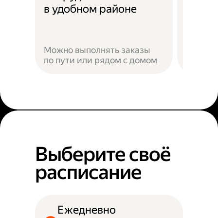
Скидк
в удобном районе
Можно выполнять заказы
по пути или рядом с домом
Наприм
Выберите своё
расписание
Ежедневно