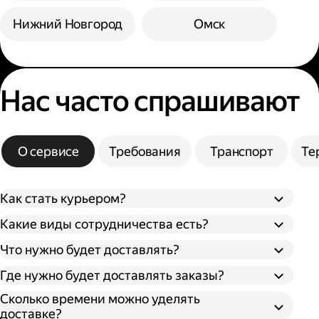
Нижний Новгород
Омск
Нас часто спрашивают
О сервисе
Требования
Транспорт
Те
Как стать курьером?
Какие виды сотрудничества есть?
Что нужно будет доставлять?
Через парк;
Через парк как самозанятый;
Где нужно будет доставлять заказы?
Как самозанятый;
Как индивидуальный предприниматель;
Сколько времени можно уделять
доставке?