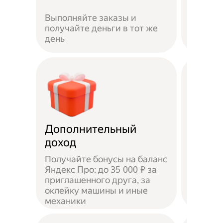
Если не
Выполняйте заказы и
достав
получайте деньги в тот же
пешком
день
самока
Дополнительный
Чаевы
доход
Получайте бонусы на баланс
Яндекс Про: до 35 000 ₽ за
приглашенного друга, за
Доволь
оклейку машины и иные
оставл
механики