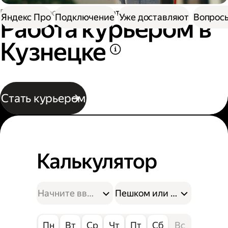
Работа в Доставке
Работа курьером
Яндекс Про
Подключение
Уже доставляют
Вопросы
Работа курьером в
Кузнецке
Стать курьером
Калькулятор
Пешком или на велосипе
Пн
Вт
Ср
Чт
Пт
Сб
Вс