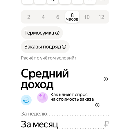
8
2
4
6
10
12
часов
Термосумка
Заказы подряд
Расчёт с учётом условий
Средний
доход
Как влияет спрос
на стоимость заказа
За неделю
За месяц
₽