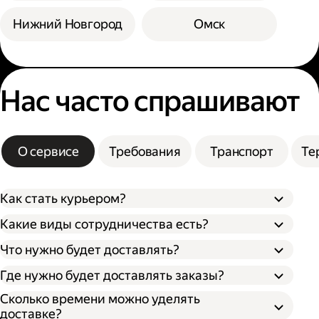
Нижний Новгород
Омск
Нас часто спрашивают
О сервисе
Требования
Транспорт
Те
Как стать курьером?
Какие виды сотрудничества есть?
Что нужно будет доставлять?
Через парк;
Через парк как самозанятый;
Где нужно будет доставлять заказы?
Как самозанятый;
Как индивидуальный предприниматель;
Сколько времени можно уделять
доставке?