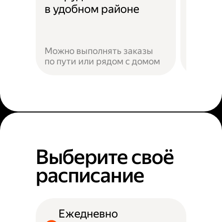
Скидк
в удобном районе
Можно выполнять заказы
по пути или рядом с домом
Наприм
Выберите своё
расписание
Ежедневно