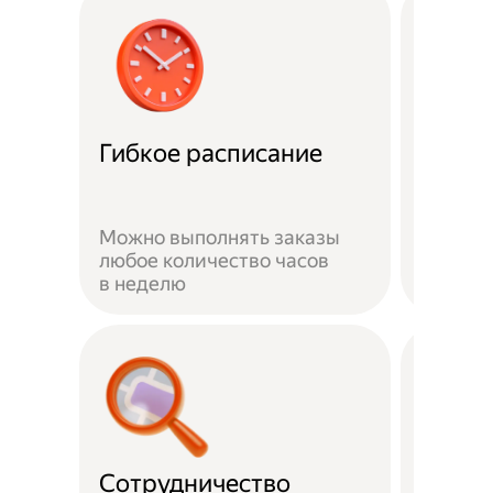
Забот
Гибкое расписание
о без
Можно выполнять заказы
На вре
любое количество часов
заказа 
в неделю
здоров
Сотрудничество