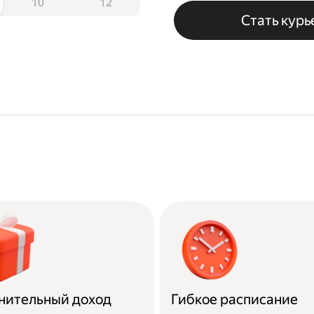
10
12
Стать кур
нительный доход
Гибкое расписание