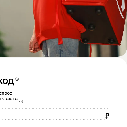
ход
 спрос
ть заказа
₽