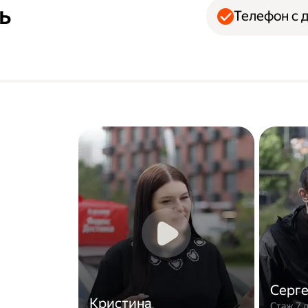
ь
Телефон с 
Серг
Кристина
Стаж 7 