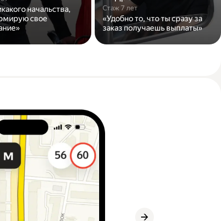
Стаж 7 лет
икакого начальства,
рмирую свое
«Удобно то, что ты сразу за
ание»
заказ получаешь выплаты»