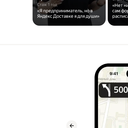
Стаж 1 год
«Нет н
«Я предприниматель, но в
сам фо
Яндекс Доставке я для души»
распис