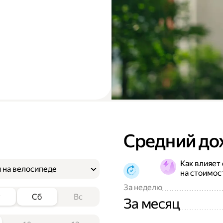
Средний до
Как влияет
 на велосипеде
на стоимос
За неделю
т
Сб
Вс
За месяц