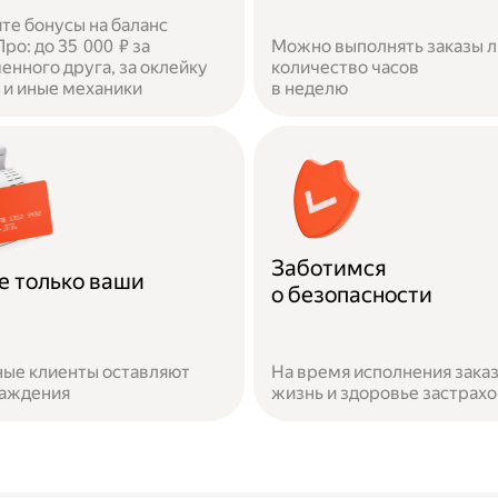
те бонусы на баланс
ро: до 35 000 ₽ за
Можно выполнять заказы 
енного друга, за оклейку
количество часов
и иные механики
в неделю
Заботимся
е только ваши
о безопасности
ые клиенты оставляют
На время исполнения зака
раждения
жизнь и здоровье застрах