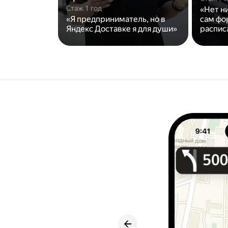
Стаж 1 год
«Нет н
«Я предприниматель, но в
сам фо
Яндекс Доставке я для души»
распис