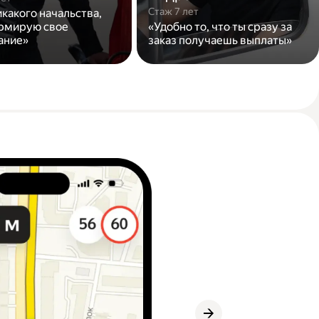
Стаж 7 лет
икакого начальства,
рмирую свое
«Удобно то, что ты сразу за
ание»
заказ получаешь выплаты»