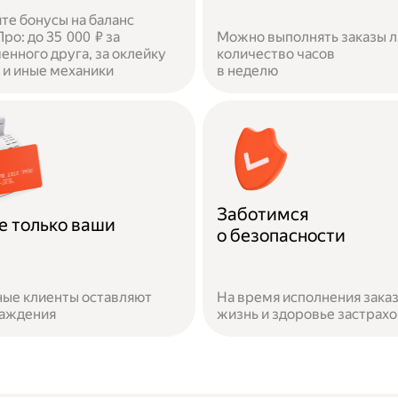
те бонусы на баланс
ро: до 35 000 ₽ за
Можно выполнять заказы 
енного друга, за оклейку
количество часов
и иные механики
в неделю
Заботимся
е только ваши
о безопасности
ые клиенты оставляют
На время исполнения зака
раждения
жизнь и здоровье застрах