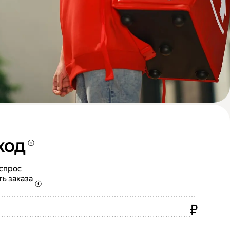
ход
 спрос
ть заказа
₽