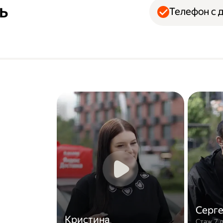
ь
Телефон с 
Серг
Кристина
Стаж 7 