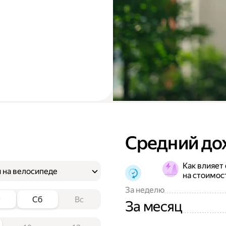
Средний до
Как влияет
 на велосипеде
на стоимос
За неделю
т
Сб
Вс
За месяц