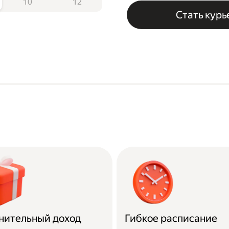
10
12
Стать кур
нительный доход
Гибкое расписание